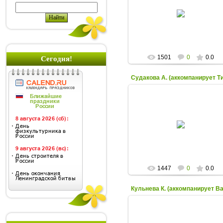
17.11.2014
N_Y_A
1501
0
0.0
Сегодня!
17.11.2014
N_Y_A
1447
0
0.0