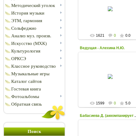
17.11.2014
Методический уголок
История музыки
N_Y_A
ЭТМ, гармония
Сольфеджио
Анализ муз. произв.
1621
0
0.0
Искусство (МХК)
Ведущая - Алехина Н.Ю.
Культурология
ОРКСЭ
Классное руководство
17.11.2014
Музыкальные игры
Каталог сайтов
N_Y_A
Гостевая книга
Фотоальбомы
1599
0
5.0
Обратная связь
Бабасиева Д. (ак
Поиск