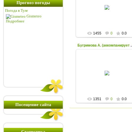
Прогноз погоды
17.11.2014
Погода в Туле
N_Y_A
Gismeteo
Подробнее
1455
0
0.0
Бугримова А. (акк
17.11.2014
N_Y_A
1351
0
0.0
Посещение сайта
Статистика